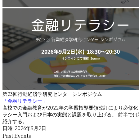
第23回行動経済学研究センターシンポジウム
「金融リテラシー」
高校での金融教育が2022年の学習指導要領改訂により必修
ラシー入門および日本の実態と課題を取り上げる。 前半で
紹介する。
日時:
2026年9月2日
Past Events