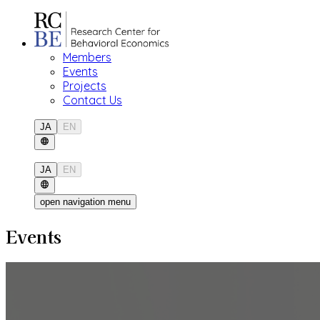
Members
Events
Projects
Contact Us
JA
EN
JA
EN
open navigation menu
Events