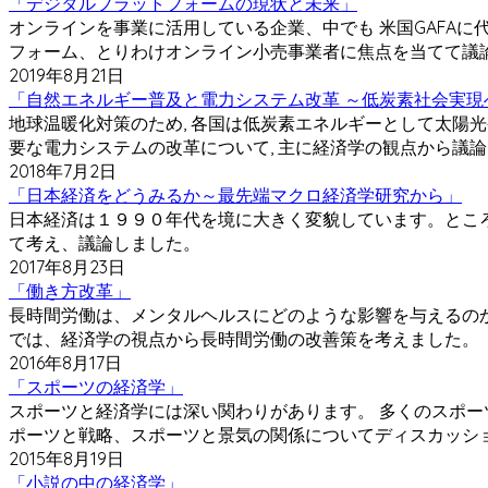
「デジタルプラットフォームの現状と未来」
オンラインを事業に活用している企業、中でも 米国GAFA
フォーム、とりわけオンライン小売事業者に焦点を当てて議
2019年8月21日
「自然エネルギー普及と電力システム改革 ～低炭素社会実現
地球温暖化対策のため, 各国は低炭素エネルギーとして太陽
要な電力システムの改革について, 主に経済学の観点から議
2018年7月2日
「日本経済をどうみるか～最先端マクロ経済学研究から」
日本経済は１９９０年代を境に大きく変貌しています。とこ
て考え、議論しました。
2017年8月23日
「働き方改革」
長時間労働は、メンタルヘルスにどのような影響を与えるのか
では、経済学の視点から長時間労働の改善策を考えました。
2016年8月17日
「スポーツの経済学」
スポーツと経済学には深い関わりがあります。 多くのスポー
ポーツと戦略、スポーツと景気の関係についてディスカッシ
2015年8月19日
「小説の中の経済学」