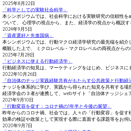
2025年8月22日
「科学としての実験社会科学」
本シンポジウムでは、社会科学における実験研究の信頼性を
ついて、 心理学の視点から、また、経済学の視点から概説す
2024年9月5日
「資産選好と先進国病」
本シンポジウムでは、行動マクロ経済学研究の最先端を紹介
概観した上で、 ミクロレベル・マクロレベルの両視点からの
2023年7月28日
「ビジネスに使える行動経済学」
行動経済学の知見は、マーケティングをはじめ、ビジネスに
2022年10月26日
「自治体のナッジ実践経験共有がもたらす公共政策と行動経
ナッジを体系的に学び、実践から得られた知見を共有する場所が
経済学会の３者が連携して、webサイト「自治体ナッジシェ
2021年9月10日
「行動変容を促す：コロナ禍の1年半と今後の展望」
昨年からのコロナ禍、社会では、人々の「行動変容」を促す
効果の検証や政策として実現する際に直面する課題等をお伺
2020年9月7日