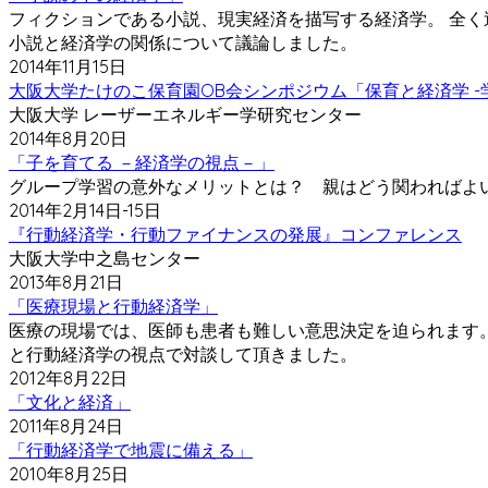
フィクションである小説、現実経済を描写する経済学。 全く
小説と経済学の関係について議論しました。
2014年11月15日
大阪大学たけのこ保育園OB会シンポジウム「保育と経済学 -
大阪大学 レーザーエネルギー学研究センター
2014年8月20日
「子を育てる －経済学の視点－」
グループ学習の意外なメリットとは？ 親はどう関わればよ
2014年2月14日-15日
『行動経済学・行動ファイナンスの発展』コンファレンス
大阪大学中之島センター
2013年8月21日
「医療現場と行動経済学」
医療の現場では、医師も患者も難しい意思決定を迫られます。
と行動経済学の視点で対談して頂きました。
2012年8月22日
「文化と経済」
2011年8月24日
「行動経済学で地震に備える」
2010年8月25日